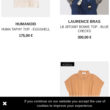
LAURENCE BRAS
HUMANOID
LB 28TO097 BOWIE TOP - BLUE
HUMA TAPHY TOP - EGGSHELL
CHECKS
175,00 €
300,00 €
If you continue on our website you accept the use of
cookies to improve your experience.