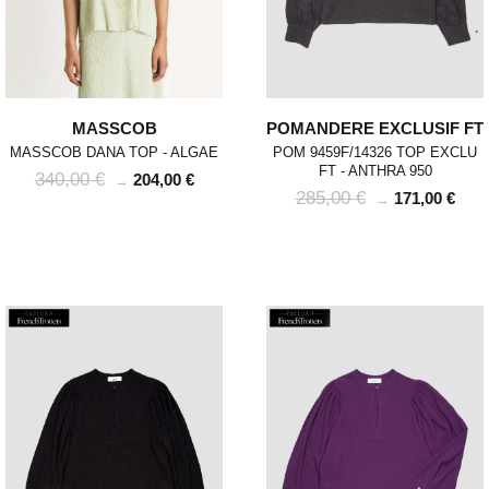
MASSCOB
POMANDERE EXCLUSIF FT
MASSCOB DANA TOP - ALGAE
POM 9459F/14326 TOP EXCLU
FT - ANTHRA 950
340,00 €
204,00 €
→
285,00 €
171,00 €
→