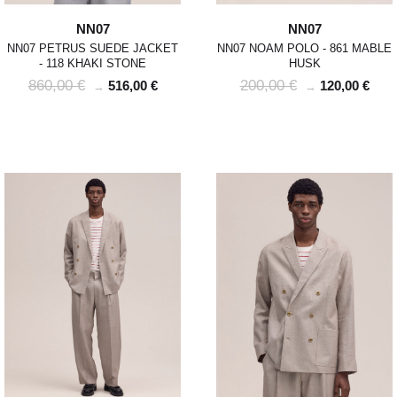
NN07
NN07
NN07 PETRUS SUEDE JACKET
NN07 NOAM POLO - 861 MABLE
- 118 KHAKI STONE
HUSK
860,00 €
200,00 €
516,00 €
120,00 €
→
→