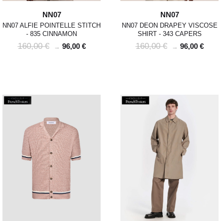
NN07
NN07
NN07 ALFIE POINTELLE STITCH
NN07 DEON DRAPEY VISCOSE
- 835 CINNAMON
SHIRT - 343 CAPERS
160,00 €
160,00 €
96,00 €
96,00 €
→
→