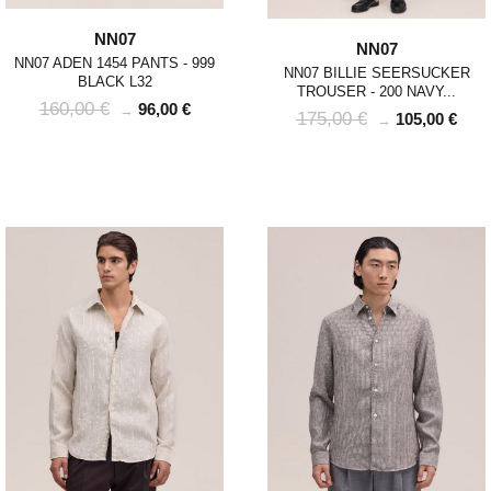
NN07
NN07
NN07 ADEN 1454 PANTS - 999
NN07 BILLIE SEERSUCKER
BLACK L32
TROUSER - 200 NAVY...
160,00 €
96,00 €
→
175,00 €
105,00 €
→