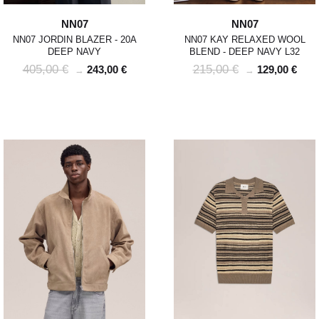
NN07
NN07
NN07 JORDIN BLAZER - 20A
NN07 KAY RELAXED WOOL
DEEP NAVY
BLEND - DEEP NAVY L32
405,00 €
215,00 €
243,00 €
129,00 €
→
→