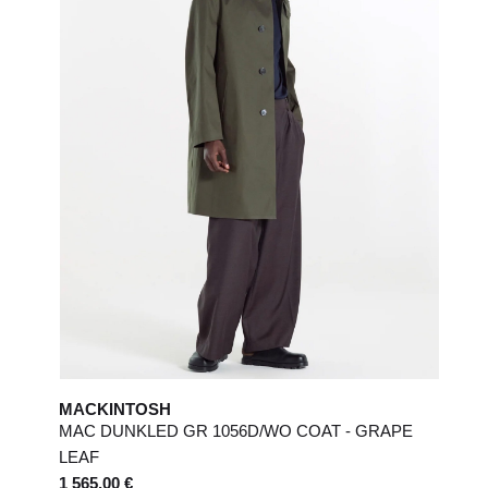
UK
Costume
44
6
46
8
48
US
2
4
Jeans
24 / 25
26 / 27
MACKINTOSH
MAC DUNKLED GR 1056D/WO COAT - GRAPE
LEAF
1 565,00 €