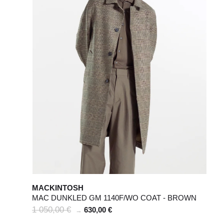
10
50
12
52
6
8
28 / 29
30 / 31
MACKINTOSH
MAC DUNKLED GM 1140F/WO COAT - BROWN
1 050,00 €
630,00 €
→