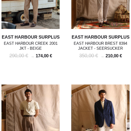
EAST HARBOUR SURPLUS
EAST HARBOUR SURPLUS
EAST HARBOUR CREEK 2001
EAST HARBOUR BREST 8394
JKT - BEIGE
JACKET - SEERSUCKER
290,00 €
350,00 €
174,00 €
210,00 €
→
→
POUR TOUT RENSEIGNEMENT / CUSTOMER
Pour chaque commande passée avant 12h,
Standard
00
XS
S
0
M
1
L
2
XL
SERVICE
du lundi au vendredi, nous expédions votre