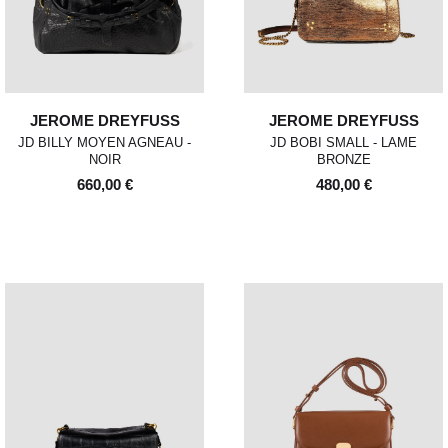
d'utilisation ou des dommages, nous nous
réservons le droit de contester le retour.
Si les conditions mentionnées sont
respectées, dès réception de votre retour,
nous enverrons un email de confirmation et
procéderons à l’échange ou au
JEROME DREYFUSS
JEROME DREYFUSS
remboursement sous un délai de 30 jours
maximum.
JD BILLY MOYEN AGNEAU -
JD BOBI SMALL - LAME
NOIR
BRONZE
Les retours se font exclusivement selon la
660,00 €
480,00 €
procédure décrite ci-dessus.