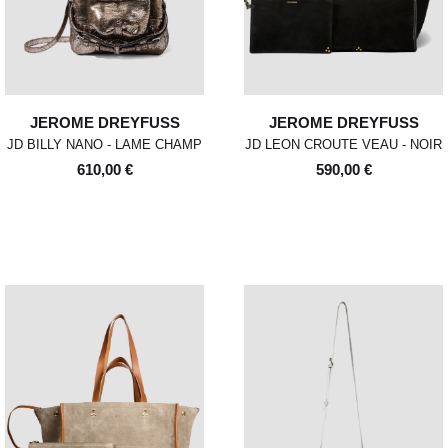
JEROME DREYFUSS
JEROME DREYFUSS
JD BILLY NANO - LAME CHAMP
JD LEON CROUTE VEAU - NOIR
610,00 €
590,00 €
POUR TOUT RENSEIGNEMENT / CUSTOMER
Pour chaque commande passée avant 12h,
Standard
00
XS
S
0
M
1
L
2
XL
SERVICE
du lundi au vendredi, nous expédions votre