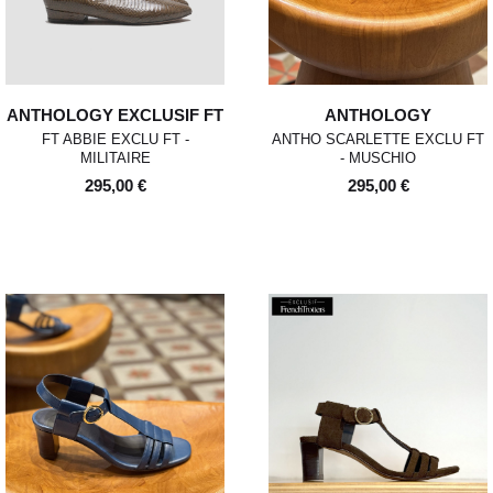
d'utilisation ou des dommages, nous nous
réservons le droit de contester le retour.
Si les conditions mentionnées sont
respectées, dès réception de votre retour,
nous enverrons un email de confirmation et
ANTHOLOGY EXCLUSIF FT
ANTHOLOGY
procéderons à l’échange ou au
remboursement sous un délai de 30 jours
FT ABBIE EXCLU FT -
ANTHO SCARLETTE EXCLU FT
maximum.
MILITAIRE
- MUSCHIO
Les retours se font exclusivement selon la
295,00 €
295,00 €
procédure décrite ci-dessus.