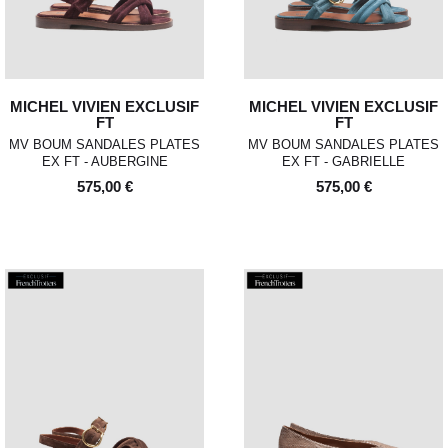
MICHEL VIVIEN EXCLUSIF
MICHEL VIVIEN EXCLUSIF
FT
FT
MV BOUM SANDALES PLATES
MV BOUM SANDALES PLATES
EX FT - AUBERGINE
EX FT - GABRIELLE
575,00 €
575,00 €
POUR TOUT RENSEIGNEMENT / CUSTOMER
Pour chaque commande passée avant 12h,
Standard
00
XS
S
0
M
1
L
2
XL
SERVICE
du lundi au vendredi, nous expédions votre