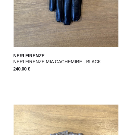
NERI FIRENZE
NERI FIRENZE MIA CACHEMIRE - BLACK
240,00 €
Deliveries
Women
Men
POUR TOUT RENSEIGNEMENT / CU
info@frenchtrotters.fr
How do I return a product?
Womens' shoes
Mens' shoes