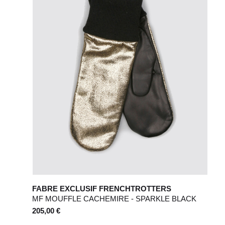
10
50
12
52
6
8
28 / 29
30 / 31
FABRE EXCLUSIF FRENCHTROTTERS
MF MOUFFLE CACHEMIRE - SPARKLE BLACK
205,00 €