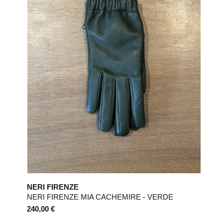
UK
Costume
44
6
46
8
48
US
2
4
Jeans
24 / 25
26 / 27
NERI FIRENZE
NERI FIRENZE MIA CACHEMIRE - VERDE
240,00 €