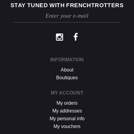
STAY TUNED WITH FRENCHTROTTERS
Les retours se font exclusivement selon la
procédure décrite ci-dessus.
INFORMATION
About
Boutiques
MY ACCOUNT
My orders
My addresses
My personal info
My vouchers