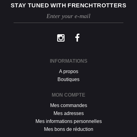
STAY TUNED WITH FRENCHTROTTERS
Les retours se font exclusivement selon la
procédure décrite ci-dessus.
INFORMATIONS
A propos
Boutiques
MON COMPTE
Mes commandes
Mes adresses
Mes informations personnelles
Mes bons de réduction