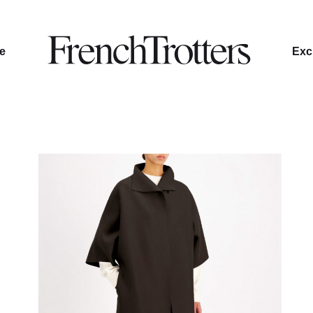
le
Excl