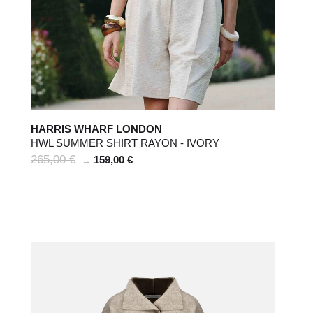
HARRIS WHARF LONDON
HWL SUMMER SHIRT RAYON - IVORY
265,00 €
159,00 €
→
Livraisons
Women
Men
POUR TOUT RENSEIGNEMENT / CU
info@frenchtrotters.fr
Comment effectuer un
Womens' shoes
Mens' shoes
retour ?