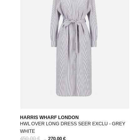
10
50
12
52
6
8
28 / 29
30 / 31
HARRIS WHARF LONDON
HWL OVER LONG DRESS SEER EXCLU - GREY
WHITE
450,00 €
270,00 €
→