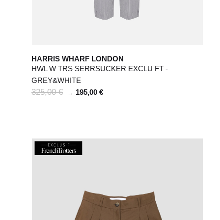
HARRIS WHARF LONDON
HWL W TRS SERRSUCKER EXCLU FT -
GREY&WHITE
325,00 €
195,00 €
→