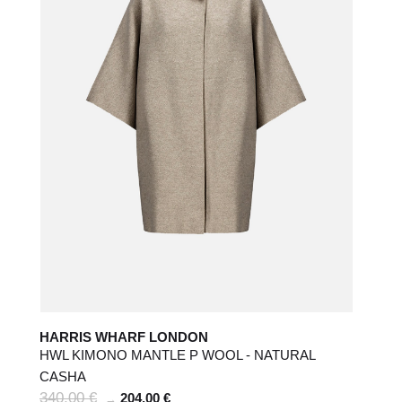
HARRIS WHARF LONDON
HWL KIMONO MANTLE P WOOL - NATURAL
CASHA
340,00 €
204,00 €
→