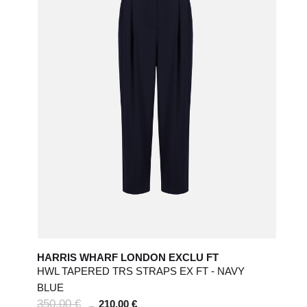
UK
Costume
44
6
46
8
48
US
2
4
Jeans
24 / 25
26 / 27
HARRIS WHARF LONDON EXCLU FT
HWL TAPERED TRS STRAPS EX FT - NAVY
BLUE
350,00 €
210,00 €
→