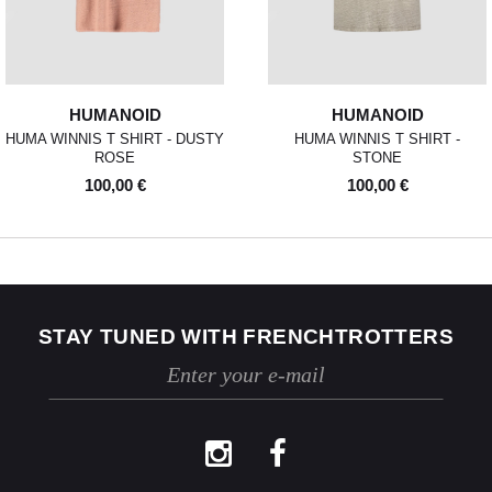
réservons le droit de contester le retour.
Si les conditions mentionnées sont
respectées, dès réception de votre retour,
nous enverrons un email de confirmation et
procéderons à l’échange ou au
HUMANOID
HUMANOID
remboursement sous un délai de 30 jours
HUMA WINNIS T SHIRT - DUSTY
HUMA WINNIS T SHIRT -
maximum.
ROSE
STONE
Les retours se font exclusivement selon la
100,00 €
100,00 €
procédure décrite ci-dessus.
STAY TUNED WITH FRENCHTROTTERS