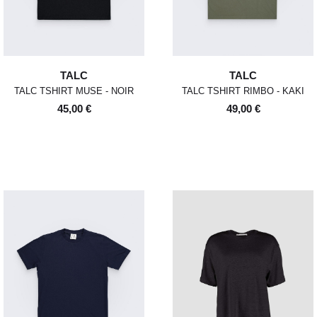
TALC
TALC
TALC TSHIRT MUSE - NOIR
TALC TSHIRT RIMBO - KAKI
45,00 €
49,00 €
POUR TOUT RENSEIGNEMENT / CUSTOMER
Pour chaque commande passée avant 12h,
Standard
00
XS
S
0
M
1
L
2
XL
SERVICE
du lundi au vendredi, nous expédions votre
colis sous 48H.