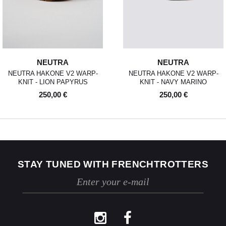
d'utilisation ou des dommages, nous nous
réservons le droit de contester le retour.
Si les conditions mentionnées sont
respectées, dès réception de votre retour,
nous enverrons un email de confirmation et
procéderons à l’échange ou au
NEUTRA
NEUTRA
remboursement sous un délai de 30 jours
maximum.
NEUTRA HAKONE V2 WARP-
NEUTRA HAKONE V2 WARP-
KNIT - LION PAPYRUS
KNIT - NAVY MARINO
Les retours se font exclusivement selon la
250,00 €
250,00 €
procédure décrite ci-dessus.
STAY TUNED WITH FRENCHTROTTERS