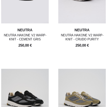
NEUTRA
NEUTRA
NEUTRA HAKONE V2 WARP-
NEUTRA HAKONE V2 WARP-
KNIT - CEMENT GRIS
KNIT - CRUDO PURITY
250,00 €
250,00 €
POUR TOUT RENSEIGNEMENT / CUSTOMER
Pour chaque commande passée avant 12h,
Standard
00
XS
S
0
M
1
L
2
XL
SERVICE
du lundi au vendredi, nous expédions votre