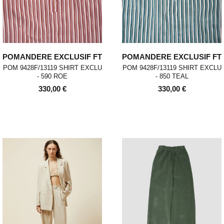
POMANDERE EXCLUSIF FT
POMANDERE EXCLUSIF FT
POM 9428F/13119 SHIRT EXCLU
POM 9428F/13119 SHIRT EXCLU
- 590 ROE
- 850 TEAL
330,00 €
330,00 €