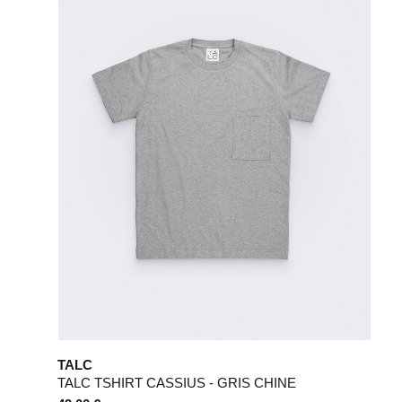
38
42
40
44
42
32 / 33
44
34 / 36
10
50
12
52
6
8
28 / 29
30 / 31
TALC
TALC TSHIRT CASSIUS - GRIS CHINE