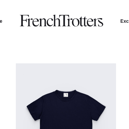
le
Excl