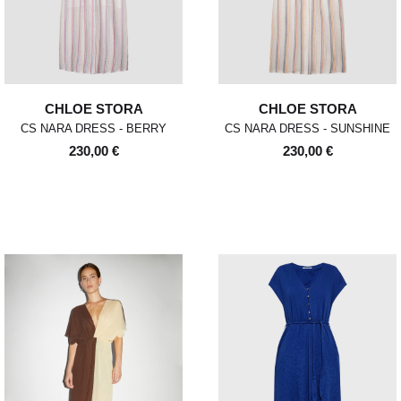
CHLOE STORA
CHLOE STORA
CS NARA DRESS - BERRY
CS NARA DRESS - SUNSHINE
230,00 €
230,00 €
POUR TOUT RENSEIGNEMENT / CUSTOMER
Pour chaque commande passée avant 12h,
Standard
00
XS
S
0
M
1
L
2
XL
SERVICE
du lundi au vendredi, nous expédions votre