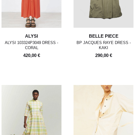
d'utilisation ou des dommages, nous nous
réservons le droit de contester le retour.
Si les conditions mentionnées sont
respectées, dès réception de votre retour,
nous enverrons un email de confirmation et
procéderons à l’échange ou au
ALYSI
BELLE PIECE
remboursement sous un délai de 30 jours
maximum.
ALYSI 103324P3049 DRESS -
BP JACQUES RAYE DRESS -
CORAL
KAKI
Les retours se font exclusivement selon la
420,00 €
290,00 €
procédure décrite ci-dessus.