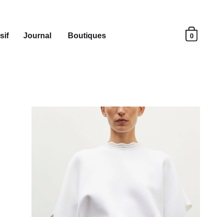
sif
Journal
Boutiques
0