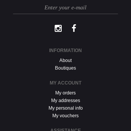
Les retours se font exclusivement selon la
procédure décrite ci-dessus.
INFORMATION
About
Boutiques
MY ACCOUNT
My orders
My addresses
My personal info
My vouchers
ASSISTANCE