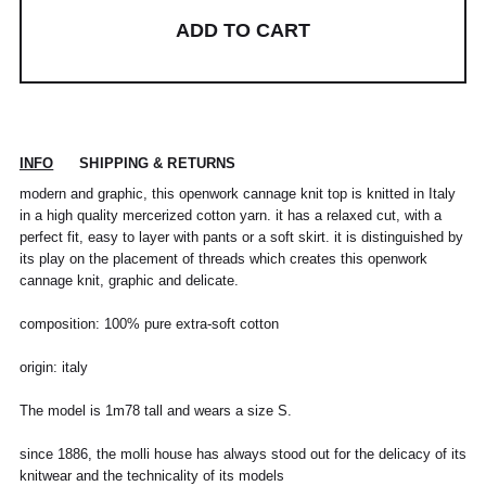
ADD TO CART
INFO
SHIPPING & RETURNS
modern and graphic, this openwork cannage knit top is knitted in Italy
in a high quality mercerized cotton yarn. it has a relaxed cut, with a
perfect fit, easy to layer with pants or a soft skirt. it is distinguished by
its play on the placement of threads which creates this openwork
POUR TOUT RENSEIGNEMENT / CUSTOMER
Pour chaque commande passée avant 12h,
cannage knit, graphic and delicate.
Standard
00
XS
S
0
M
1
L
2
XL
SERVICE
du lundi au vendredi, nous expédions votre
colis sous 48H.
info@frenchtrotters.fr
Standard
XS
S
M
40
L
composition: 100% pure extra-soft cotton
Les délais de livraison sont donnés à titre
Chemise
37
38
39
/
41
indicatif, nous ne pourrons être tenu
France
34
36
38
41
40
origin: italy
responsable d'un retard dû au
transporteur.Pour toutes questions,
Italia
Pantalon
38
36
38
40
40
42
42
44
44
The model is 1m78 tall and wears a size S.
n'hésitez pas à contacter notre service
client par email à info@frenchtrotters.fr.
UK
6
27
8
10
32
12
34
30
since 1886, the molli house has always stood out for the delicacy of its
Jeans
/
29
/
/
Les frais de retour sont à la charge
/31
knitwear and the technicality of its models
US
2
28
4
6
33
8
36