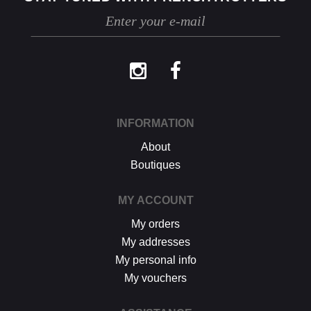
ni avoir été portés, ni lavés, ni abîmés. Si
nous constatons, lors de la réception de la
marchandise retournée, des traces
d'utilisation ou des dommages, nous nous
réservons le droit de contester le retour.
Si les conditions mentionnées sont
respectées, dès réception de votre retour,
nous enverrons un email de confirmation et
procéderons à l’échange ou au
INFORMATION
remboursement sous un délai de 30 jours
maximum.
About
Les retours se font exclusivement selon la
Boutiques
procédure décrite ci-dessus.
MY ACCOUNT
My orders
My addresses
My personal info
My vouchers