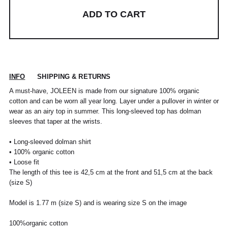
ADD TO CART
INFO
SHIPPING & RETURNS
A must-have, JOLEEN is made from our signature 100% organic
cotton and can be worn all year long. Layer under a pullover in winter or
wear as an airy top in summer. This long-sleeved top has dolman
sleeves that taper at the wrists.
• Long-sleeved dolman shirt
• 100% organic cotton
• Loose fit
The length of this tee is 42,5 cm at the front and 51,5 cm at the back
(size S)
Model is 1.77 m (size S) and is wearing size S on the image
100%organic cotton
POUR TOUT RENSEIGNEMENT / CUSTOMER
Pour chaque commande passée avant 12h,