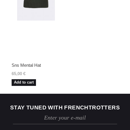
marchandise retournée, des traces
d'utilisation ou des dommages, nous nous
réservons le droit de contester le retour.
Si les conditions mentionnées sont
respectées, dès réception de votre retour,
nous enverrons un email de confirmation et
procéderons à l’échange ou au
remboursement sous un délai de 30 jours
maximum.
Les retours se font exclusivement selon la
procédure décrite ci-dessus.
Sns Mental Hat
65,00 €
Add to cart
STAY TUNED WITH FRENCHTROTTERS