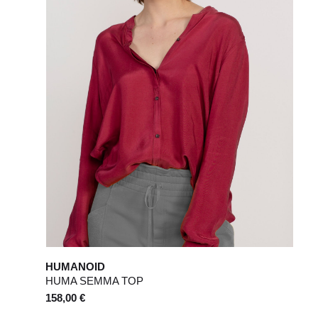
10
50
12
52
6
8
28 / 29
30 / 31
HUMANOID
HUMA SEMMA TOP
158,00 €