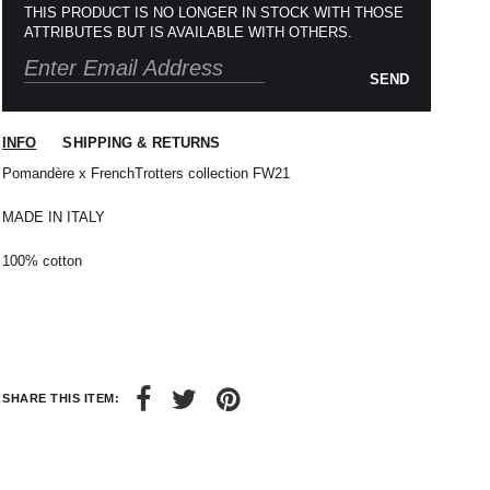
THIS PRODUCT IS NO LONGER IN STOCK WITH THOSE
ATTRIBUTES BUT IS AVAILABLE WITH OTHERS.
SEND
INFO
SHIPPING & RETURNS
Pomandère x FrenchTrotters collection FW21
MADE IN ITALY
100% cotton
 nous expédions votre colis sous 48H.
1
L
2
XL
rrons être tenu responsable d'un retard dû au
re service client par email à
M
40 / 41
L
41
38
42
40
44
SHARE THIS ITEM:
42
32 / 33
44
34 / 36
10
50
12
52