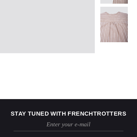
US
2
4
Jeans
24 / 25
26 / 27
STAY TUNED WITH FRENCHTROTTERS