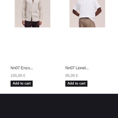
Nn07 Enzo...
Nn07 Lionel...
105,00 €
85,00 €
Add to cart
Add to cart