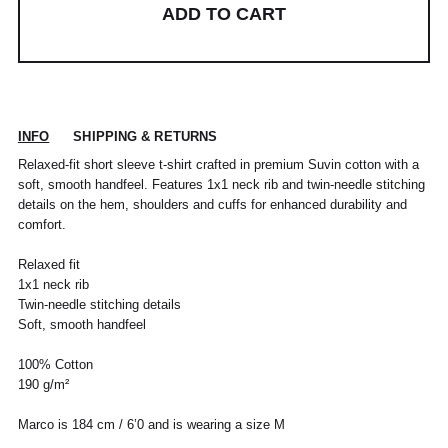
ADD TO CART
INFO
SHIPPING & RETURNS
Relaxed-fit short sleeve t-shirt crafted in premium Suvin cotton with a
soft, smooth handfeel. Features 1x1 neck rib and twin-needle stitching
details on the hem, shoulders and cuffs for enhanced durability and
comfort.
Relaxed fit
1x1 neck rib
Twin-needle stitching details
Soft, smooth handfeel
100% Cotton
190 g/m²
Marco is 184 cm / 6’0 and is wearing a size M
POUR TOUT RENSEIGNEMENT / CUSTOMER
Pour chaque commande passée avant 12h,
Standard
00
XS
S
0
M
1
L
2
XL