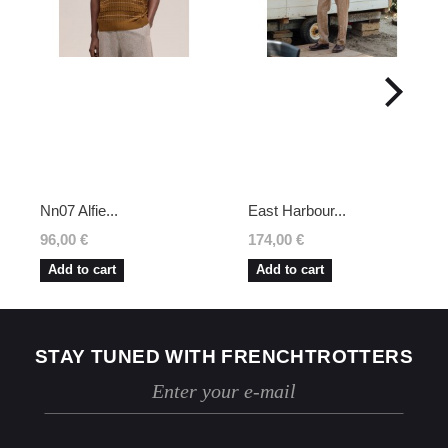
marchandise retournée, des traces
d'utilisation ou des dommages, nous nous
réservons le droit de contester le retour.
Si les conditions mentionnées sont
respectées, dès réception de votre retour,
nous enverrons un email de confirmation et
procéderons à l’échange ou au
remboursement sous un délai de 30 jours
maximum.
Les retours se font exclusivement selon la
procédure décrite ci-dessus.
Nn07 Alfie...
East Harbour...
96,00 €
174,00 €
Add to cart
Add to cart
STAY TUNED WITH FRENCHTROTTERS