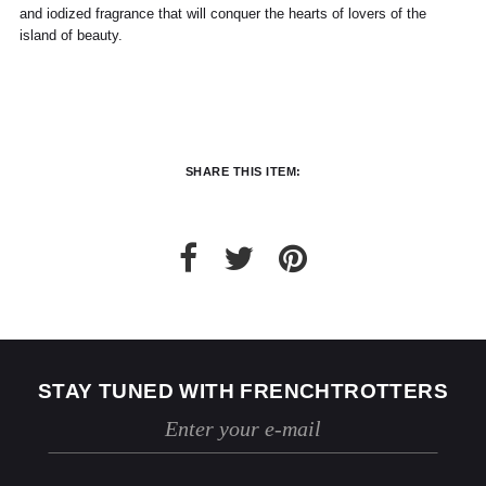
marchandise retournée, des traces
and iodized fragrance that will conquer the hearts of lovers of the
d'utilisation ou des dommages, nous nous
island of beauty.
réservons le droit de contester le retour.
Si les conditions mentionnées sont
respectées, dès réception de votre retour,
nous enverrons un email de confirmation et
procéderons à l’échange ou au
remboursement sous un délai de 30 jours
SHARE THIS ITEM:
maximum.
Les retours se font exclusivement selon la
procédure décrite ci-dessus.
STAY TUNED WITH FRENCHTROTTERS