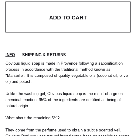
ADD TO CART
INFO
SHIPPING & RETURNS
Obvious liquid soap is made in Provence following a saponification
process in accordance with the traditional method known as
"Marseille". It is composed of quality vegetable oils (coconut oil, olive
oil) and potash.
Unlike the washing gel, Obvious liquid soap is the result of a green
chemical reaction. 95% of the ingredients are certified as being of
natural origin.
What about the remaining 5%?
They come from the perfume used to obtain a subtle scented veil.
POUR TOUT RENSEIGNEMENT / CUSTOMER
Pour chaque commande passée avant 12h,
Standard
00
XS
S
0
M
1
L
2
XL