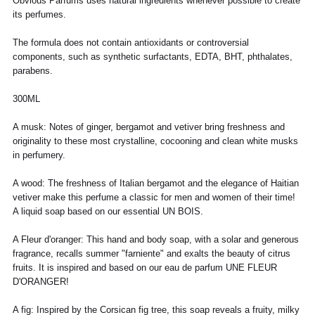
Obvious Parfums uses natural ingredients whenever possible to create
SERVICE
du lundi au vendredi, nous expédions votre
its perfumes.
colis sous 48H.
info@frenchtrotters.fr
Standard
XS
S
M
40
L
Les délais de livraison sont donnés à titre
Chemise
37
38
39
/
41
The formula does not contain antioxidants or controversial
indicatif, nous ne pourrons être tenu
France
34
36
38
41
40
components, such as synthetic surfactants, EDTA, BHT, phthalates,
responsable d'un retard dû au
parabens.
transporteur.Pour toutes questions,
Italia
Pantalon
38
36
38
40
40
42
42
44
44
n'hésitez pas à contacter notre service
300ML
client par email à info@frenchtrotters.fr.
UK
6
27
8
10
32
12
34
30
Jeans
/
29
/
/
Les frais de retour sont à la charge
/31
US
2
28
4
6
33
8
36
A musk: Notes of ginger, bergamot and vetiver bring freshness and
exclusive du client et conformément aux
originality to these most crystalline, cocooning and clean white musks
dispositions légales, vous disposez d'un
Costume
24 /
44
46
26 /
48
28 /
50
30 /
52
in perfumery.
délai de quatorze (14) jours ouvrés à
Jeans
25
27
29
31
compter de la date de réception de votre
France
40
41
42
43
44
45
commande pour retourner les produits
A wood: The freshness of Italian bergamot and the elegance of Haitian
France
36
37
38
39
40
41
commandés à l'adresse :
vetiver make this perfume a classic for men and women of their time!
Italia
39
40
41
42
43
44
A liquid soap based on our essential UN BOIS.
FrenchTrotters, 128 rue Vieille du Temple,
Italia
35
36
37
38
39
40
75003 Paris
UK
6
7
8
9
10
11
UK
2
3
4
5
6
7
A Fleur d'oranger: This hand and body soap, with a solar and generous
Les produits doivent être renvoyés dans
US
7
8
9
10
11
12
fragrance, recalls summer "farniente" and exalts the beauty of citrus
leur emballage d'origine, avec leur étiquette
US
5
6
7
8
9
10
fruits. It is inspired and based on our eau de parfum UNE FLEUR
et leurs éventuels accessoires, dans un
D'ORANGER!
parfait état de revente. Ils ne devront donc
ni avoir été portés, ni lavés, ni abîmés. Si
nous constatons, lors de la réception de la
A fig: Inspired by the Corsican fig tree, this soap reveals a fruity, milky