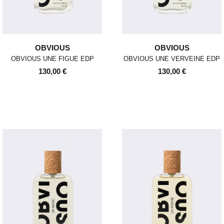
OBVIOUS
OBVIOUS
OBVIOUS UNE FIGUE EDP
OBVIOUS UNE VERVEINE EDP
130,00 €
130,00 €
POUR TOUT RENSEIGNEMENT /
Pour chaque commande passée
Standard
00
XS
S
0
M
1
L
2
XL
avant 12h, du lundi au vendredi,
CUSTOMER SERVICE