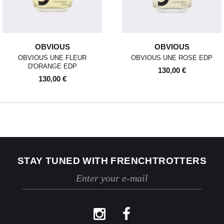
revente. Ils ne devront donc ni
avoir été portés, ni lavés, ni
abîmés. Si nous constatons, lors
de la réception de la marchandise
retournée, des traces d'utilisation
OBVIOUS
OBVIOUS
ou des dommages, nous nous
OBVIOUS UNE FLEUR
OBVIOUS UNE ROSE EDP
réservons le droit de contester le
D'ORANGE EDP
retour.
130,00 €
130,00 €
Si les conditions mentionnées sont
respectées, dès réception de votre
retour, nous enverrons un email de
confirmation et procéderons à
l’échange ou au remboursement
sous un délai de 30 jours
maximum.
Les retours se font exclusivement
selon la procédure décrite ci-
STAY TUNED WITH FRENCHTROTTERS
dessus.