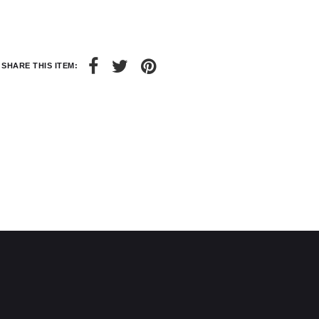
6
8
28 / 29
30 / 31
SHARE THIS ITEM: