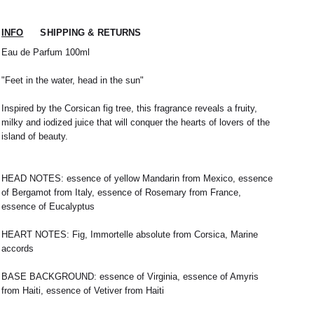
INFO
SHIPPING & RETURNS
Eau de Parfum 100ml
"Feet in the water, head in the sun"
Inspired by the Corsican fig tree, this fragrance reveals a fruity,
milky and iodized juice that will conquer the hearts of lovers of the
island of beauty.
HEAD NOTES: essence of yellow Mandarin from Mexico, essence
 nous expédions votre colis sous 48H.
of Bergamot from Italy, essence of Rosemary from France,
1
L
2
XL
essence of Eucalyptus
rrons être tenu responsable d'un retard dû au
re service client par email à
M
40 / 41
L
41
HEART NOTES: Fig, Immortelle absolute from Corsica, Marine
38
42
40
44
accords
42
32 / 33
44
34 / 36
BASE BACKGROUND: essence of Virginia, essence of Amyris
from Haiti, essence of Vetiver from Haiti
10
50
12
52