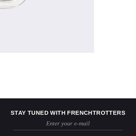
US
2
4
Jeans
24 / 25
26 / 27
STAY TUNED WITH FRENCHTROTTERS