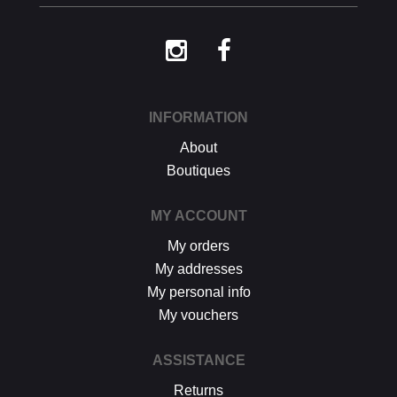
procédure décrite ci-dessus.
INFORMATION
About
Boutiques
MY ACCOUNT
My orders
My addresses
My personal info
My vouchers
ASSISTANCE
Returns