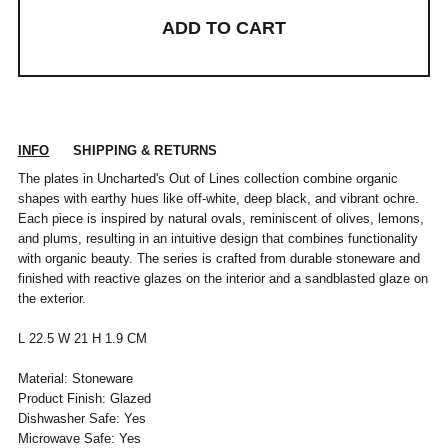
ADD TO CART
INFO
SHIPPING & RETURNS
The plates in Uncharted's Out of Lines collection combine organic
shapes with earthy hues like off-white, deep black, and vibrant ochre.
Each piece is inspired by natural ovals, reminiscent of olives, lemons,
POUR TOUT RENSEIGNEMENT / CUSTOMER
Pour chaque commande passée avant 12h,
and plums, resulting in an intuitive design that combines functionality
Standard
00
XS
S
0
M
1
L
2
XL
SERVICE
du lundi au vendredi, nous expédions votre
with organic beauty. The series is crafted from durable stoneware and
colis sous 48H.
info@frenchtrotters.fr
Standard
XS
S
M
40
L
finished with reactive glazes on the interior and a sandblasted glaze on
Les délais de livraison sont donnés à titre
Chemise
37
38
39
/
41
the exterior.
indicatif, nous ne pourrons être tenu
France
34
36
38
41
40
responsable d'un retard dû au
L 22.5 W 21 H 1.9 CM
transporteur.Pour toutes questions,
Italia
Pantalon
38
36
38
40
40
42
42
44
44
n'hésitez pas à contacter notre service
Material: Stoneware
client par email à info@frenchtrotters.fr.
UK
6
27
8
10
32
12
34
30
Product Finish: Glazed
Jeans
/
29
/
/
Les frais de retour sont à la charge
/31
Dishwasher Safe: Yes
US
2
28
4
6
33
8
36
exclusive du client et conformément aux
Microwave Safe: Yes