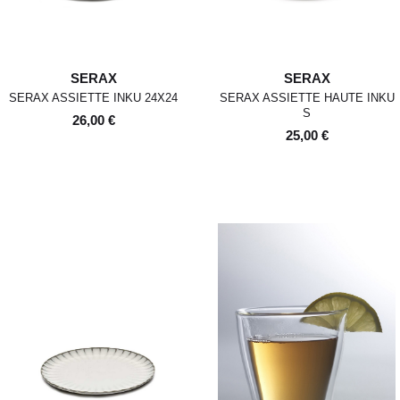
revente. Ils ne devront donc ni
avoir été portés, ni lavés, ni
abîmés. Si nous constatons, lors
de la réception de la marchandise
retournée, des traces d'utilisation
SERAX
SERAX
ou des dommages, nous nous
SERAX ASSIETTE INKU 24X24
SERAX ASSIETTE HAUTE INKU
réservons le droit de contester le
S
retour.
26,00 €
25,00 €
Si les conditions mentionnées sont
respectées, dès réception de votre
retour, nous enverrons un email de
confirmation et procéderons à
l’échange ou au remboursement
sous un délai de 30 jours
maximum.
Les retours se font exclusivement
selon la procédure décrite ci-
dessus.