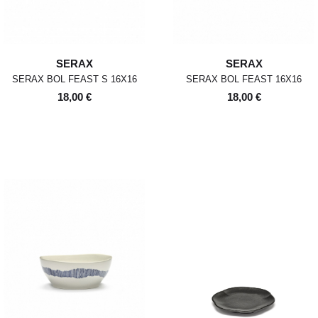
SERAX
SERAX
SERAX BOL FEAST S 16X16
SERAX BOL FEAST 16X16
18,00 €
18,00 €
POUR TOUT RENSEIGNEMENT /
Pour chaque commande passée
Standard
00
XS
S
0
M
1
L
2
XL
avant 12h, du lundi au vendredi,
CUSTOMER SERVICE