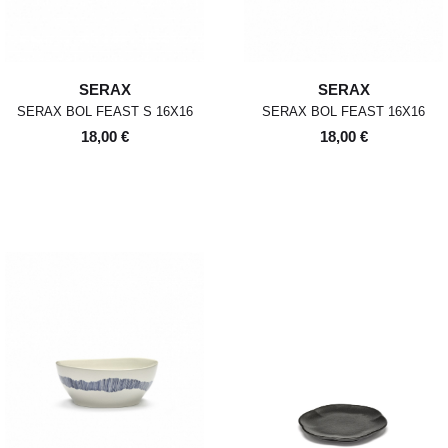
SERAX
SERAX
SERAX BOL FEAST S 16X16
SERAX BOL FEAST 16X16
18,00 €
18,00 €
POUR TOUT RENSEIGNEMENT /
Pour chaque commande passée
Standard
00
XS
S
0
M
1
L
2
XL
avant 12h, du lundi au vendredi,
CUSTOMER SERVICE