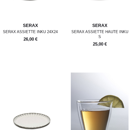
revente. Ils ne devront donc ni
avoir été portés, ni lavés, ni
abîmés. Si nous constatons, lors
de la réception de la marchandise
retournée, des traces d'utilisation
SERAX
SERAX
ou des dommages, nous nous
SERAX ASSIETTE INKU 24X24
SERAX ASSIETTE HAUTE INKU
réservons le droit de contester le
S
retour.
26,00 €
25,00 €
Si les conditions mentionnées sont
respectées, dès réception de votre
retour, nous enverrons un email de
confirmation et procéderons à
l’échange ou au remboursement
sous un délai de 30 jours
maximum.
Les retours se font exclusivement
selon la procédure décrite ci-
dessus.