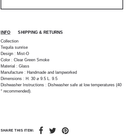
INFO
SHIPPING & RETURNS
Collection
Tequila sunrise
Design : Mist-O
Color : Clear Green Smoke
Material : Glass
Manufacture : Handmade and lampworked
Dimensions : H. 30 ⌀ 9.5 L. 9.5
Dishwasher Instructions : Dishwasher safe at low temperatures (40
 nous expédions votre colis sous 48H.
1
L
2
XL
° recommended).
rrons être tenu responsable d'un retard dû au
re service client par email à
M
40 / 41
L
41
38
42
40
44
42
32 / 33
44
34 / 36
SHARE THIS ITEM:
10
50
12
52