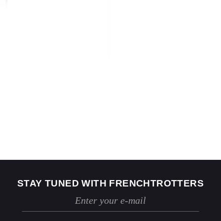
US
2
4
Jeans
24 / 25
26 / 27
STAY TUNED WITH FRENCHTROTTERS