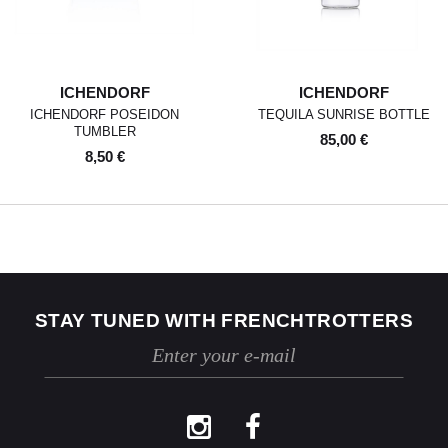
l’échange ou au remboursement
sous un délai de 30 jours
maximum.
Les retours se font exclusivement
ICHENDORF
ICHENDORF
selon la procédure décrite ci-
dessus.
ICHENDORF POSEIDON
TEQUILA SUNRISE BOTTLE
TUMBLER
85,00 €
8,50 €
STAY TUNED WITH FRENCHTROTTERS