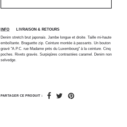
INFO
LIVRAISON & RETOURS
Denim stretch brut japonais. Jambe longue et droite. Taille mi-haute
emboîtante. Braguette zip. Ceinture montée à passants. Un bouton
gravé ''A.P.C. rue Madame près du Luxembourg'' à la ceinture. Cinq
poches. Rivets gravés. Surpiqûres contrastées caramel. Denim non
selvedge.
 nous expédions votre colis sous 48H.
1
L
2
XL
rrons être tenu responsable d'un retard dû au
re service client par email à
M
40 / 41
L
41
PARTAGER CE PRODUIT :
38
42
40
44
42
32 / 33
44
34 / 36
10
50
12
52