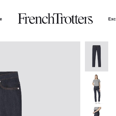
le
Excl