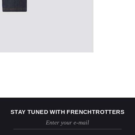
US
2
4
Jeans
24 / 25
26 / 27
STAY TUNED WITH FRENCHTROTTERS