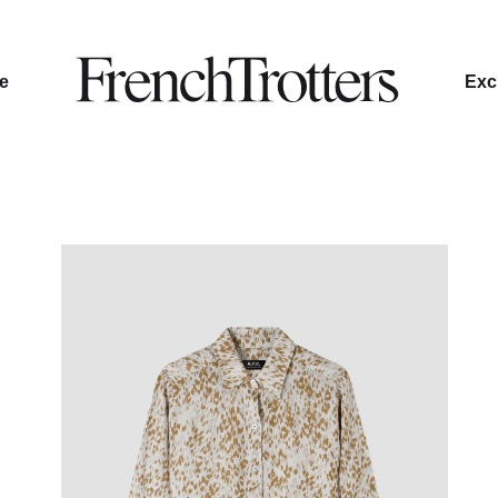
le
Excl