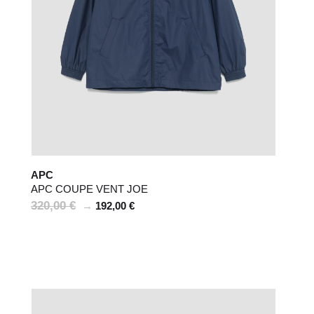
APC
APC COUPE VENT JOE
320,00 €
→
192,00 €