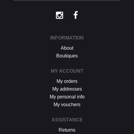
nous constatons, lors de la réception de la
marchandise retournée, des traces
d'utilisation ou des dommages, nous nous
réservons le droit de contester le retour.
Si les conditions mentionnées sont
respectées, dès réception de votre retour,
nous enverrons un email de confirmation et
INFORMATION
procéderons à l’échange ou au
About
remboursement sous un délai de 30 jours
maximum.
Boutiques
Les retours se font exclusivement selon la
procédure décrite ci-dessus.
MY ACCOUNT
My orders
My addresses
My personal info
My vouchers
ASSISTANCE
Returns