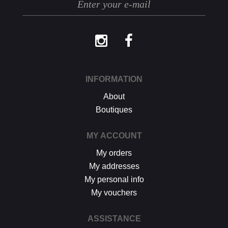
procédure décrite ci-dessus.
INFORMATION
About
Boutiques
MY ACCOUNT
My orders
My addresses
My personal info
My vouchers
ASSISTANCE