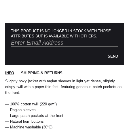
THIS PRODUCT IS NO LONGER IN STOCK WITH THOSE
ATTRIBUTES BUT IS AVAILABLE WITH OTHERS.
SEND
POUR TOUT RENSEIGNEMENT / CUSTOMER
Pour chaque commande passée avant 12h,
Standard
00
XS
S
0
M
1
L
2
XL
SERVICE
du lundi au vendredi, nous expédions votre
INFO
SHIPPING & RETURNS
colis sous 48H.
info@frenchtrotters.fr
Standard
XS
S
M
40
L
Slightly boxy jacket with raglan sleeves in light yet dense, slightly
Les délais de livraison sont donnés à titre
Chemise
37
38
39
/
41
crispy twill with a paper-thin feel, featuring generous patch pockets on
indicatif, nous ne pourrons être tenu
France
34
36
38
41
40
the front.
responsable d'un retard dû au
transporteur.Pour toutes questions,
Italia
Pantalon
38
36
38
40
40
42
42
44
44
— 100% cotton twill (220 g/m²)
n'hésitez pas à contacter notre service
— Raglan sleeves
client par email à info@frenchtrotters.fr.
UK
6
27
8
10
32
12
34
30
— Large patch pockets at the front
Jeans
/
29
/
/
Les frais de retour sont à la charge
/31
— Natural horn buttons
US
2
28
4
6
33
8
36
exclusive du client et conformément aux
— Machine washable (30°C)