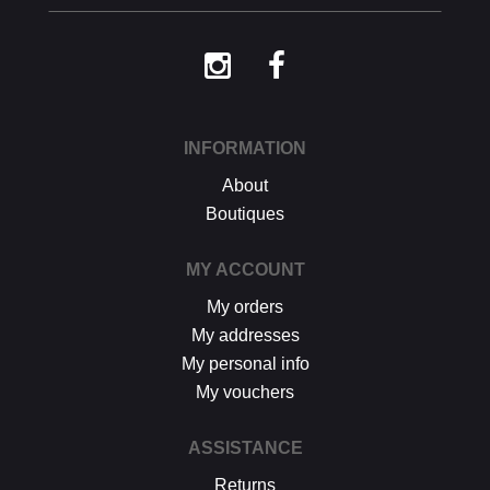
procédure décrite ci-dessus.
INFORMATION
About
Boutiques
MY ACCOUNT
My orders
My addresses
My personal info
My vouchers
ASSISTANCE
Returns