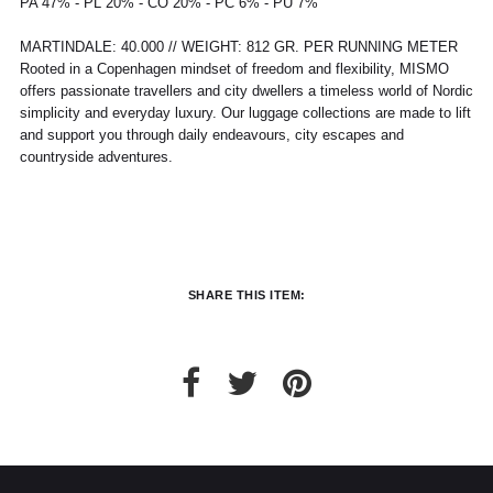
PA 47% - PL 20% - CO 20% - PC 6% - PU 7%
parfait état de revente. Ils ne devront donc
ni avoir été portés, ni lavés, ni abîmés. Si
MARTINDALE: 40.000 // WEIGHT: 812 GR. PER RUNNING METER
nous constatons, lors de la réception de la
Rooted in a Copenhagen mindset of freedom and flexibility, MISMO
marchandise retournée, des traces
d'utilisation ou des dommages, nous nous
offers passionate travellers and city dwellers a timeless world of Nordic
réservons le droit de contester le retour.
simplicity and everyday luxury. Our luggage collections are made to lift
and support you through daily endeavours, city escapes and
Si les conditions mentionnées sont
countryside adventures.
respectées, dès réception de votre retour,
nous enverrons un email de confirmation et
procéderons à l’échange ou au
remboursement sous un délai de 30 jours
maximum.
Les retours se font exclusivement selon la
procédure décrite ci-dessus.
SHARE THIS ITEM: