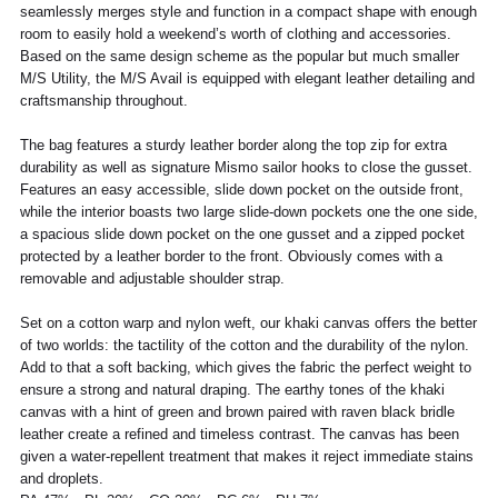
seamlessly merges style and function in a compact shape with enough
room to easily hold a weekend’s worth of clothing and accessories.
POUR TOUT RENSEIGNEMENT / CUSTOMER
Pour chaque commande passée avant 12h,
Based on the same design scheme as the popular but much smaller
Standard
00
XS
S
0
M
1
L
2
XL
SERVICE
du lundi au vendredi, nous expédions votre
M/S Utility, the M/S Avail is equipped with elegant leather detailing and
colis sous 48H.
info@frenchtrotters.fr
Standard
XS
S
M
40
L
craftsmanship throughout.
Les délais de livraison sont donnés à titre
Chemise
37
38
39
/
41
indicatif, nous ne pourrons être tenu
France
34
36
38
41
40
The bag features a sturdy leather border along the top zip for extra
responsable d'un retard dû au
durability as well as signature Mismo sailor hooks to close the gusset.
transporteur.Pour toutes questions,
Italia
Pantalon
38
36
38
40
40
42
42
44
44
Features an easy accessible, slide down pocket on the outside front,
n'hésitez pas à contacter notre service
while the interior boasts two large slide-down pockets one the one side,
client par email à info@frenchtrotters.fr.
UK
6
27
8
10
32
12
34
30
a spacious slide down pocket on the one gusset and a zipped pocket
Jeans
/
29
/
/
Les frais de retour sont à la charge
/31
protected by a leather border to the front. Obviously comes with a
US
2
28
4
6
33
8
36
exclusive du client et conformément aux
removable and adjustable shoulder strap.
dispositions légales, vous disposez d'un
Costume
24 /
44
46
26 /
48
28 /
50
30 /
52
délai de quatorze (14) jours ouvrés à
Jeans
25
27
29
31
Set on a cotton warp and nylon weft, our khaki canvas offers the better
compter de la date de réception de votre
France
40
41
42
43
44
45
of two worlds: the tactility of the cotton and the durability of the nylon.
commande pour retourner les produits
France
36
37
38
39
40
41
Add to that a soft backing, which gives the fabric the perfect weight to
commandés à l'adresse :
Italia
39
40
41
42
43
44
ensure a strong and natural draping. The earthy tones of the khaki
FrenchTrotters, 128 rue Vieille du Temple,
Italia
35
36
37
38
39
40
canvas with a hint of green and brown paired with raven black bridle
75003 Paris
UK
6
7
8
9
10
11
leather create a refined and timeless contrast. The canvas has been
UK
2
3
4
5
6
7
Les produits doivent être renvoyés dans
given a water-repellent treatment that makes it reject immediate stains
US
7
8
9
10
11
12
leur emballage d'origine, avec leur étiquette
and droplets.
US
5
6
7
8
9
10
et leurs éventuels accessoires, dans un