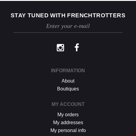
maximum.
Les retours se font exclusivement selon la
STAY TUNED WITH FRENCHTROTTERS
procédure décrite ci-dessus.
INFORMATION
About
Boutiques
MY ACCOUNT
My orders
My addresses
My personal info