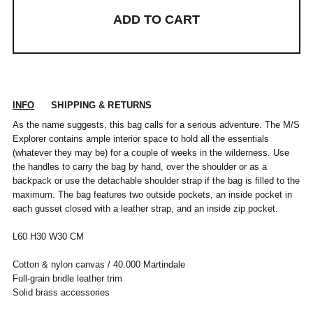
ADD TO CART
INFO
SHIPPING & RETURNS
As the name suggests, this bag calls for a serious adventure. The M/S
Explorer contains ample interior space to hold all the essentials
(whatever they may be) for a couple of weeks in the wilderness. Use
the handles to carry the bag by hand, over the shoulder or as a
backpack or use the detachable shoulder strap if the bag is filled to the
maximum. The bag features two outside pockets, an inside pocket in
POUR TOUT RENSEIGNEMENT / CUSTOMER
Pour chaque commande passée avant 12h,
Standard
00
XS
S
0
M
1
L
2
XL
each gusset closed with a leather strap, and an inside zip pocket.
SERVICE
du lundi au vendredi, nous expédions votre
colis sous 48H.
info@frenchtrotters.fr
Standard
XS
S
M
40
L
L60 H30 W30 CM
Les délais de livraison sont donnés à titre
Chemise
37
38
39
/
41
indicatif, nous ne pourrons être tenu
France
34
36
38
41
40
Cotton & nylon canvas / 40.000 Martindale
responsable d'un retard dû au
Full-grain bridle leather trim
transporteur.Pour toutes questions,
Italia
Pantalon
38
36
38
40
40
42
42
44
44
n'hésitez pas à contacter notre service
Solid brass accessories
client par email à info@frenchtrotters.fr.
UK
6
27
8
10
32
12
34
30