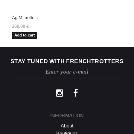
respectées, dès réception de votre retour,
nous enverrons un email de confirmation et
procéderons à l’échange ou au
Ag Mimette...
remboursement sous un délai de 30 jours
maximum.
260,00 €
Les retours se font exclusivement selon la
Add to cart
procédure décrite ci-dessus.
STAY TUNED WITH FRENCHTROTTERS
INFORMATION
About
Boutiques