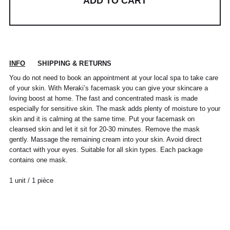
ADD TO CART
INFO
SHIPPING & RETURNS
POUR TOUT RENSEIGNEMENT / CUSTOMER
Pour chaque commande passée avant 12h,
You do not need to book an appointment at your local spa to take care
Standard
00
XS
S
0
M
1
L
2
XL
SERVICE
du lundi au vendredi, nous expédions votre
of your skin. With Meraki’s facemask you can give your skincare a
colis sous 48H.
loving boost at home. The fast and concentrated mask is made
info@frenchtrotters.fr
Standard
XS
S
M
40
L
Les délais de livraison sont donnés à titre
Chemise
37
38
39
/
41
especially for sensitive skin. The mask adds plenty of moisture to your
indicatif, nous ne pourrons être tenu
France
34
36
38
41
40
skin and it is calming at the same time. Put your facemask on
responsable d'un retard dû au
cleansed skin and let it sit for 20-30 minutes. Remove the mask
transporteur.Pour toutes questions,
Italia
Pantalon
38
36
38
40
40
42
42
44
44
gently. Massage the remaining cream into your skin. Avoid direct
n'hésitez pas à contacter notre service
contact with your eyes. Suitable for all skin types. Each package
client par email à info@frenchtrotters.fr.
UK
6
27
8
10
32
12
34
30
contains one mask.
Jeans
/
29
/
/
Les frais de retour sont à la charge
/31
US
2
28
4
6
33
8
36
exclusive du client et conformément aux
1 unit / 1 pièce
dispositions légales, vous disposez d'un
Costume
24 /
44
46
26 /
48
28 /
50
30 /
52
délai de quatorze (14) jours ouvrés à
Jeans
25
27
29
31
compter de la date de réception de votre
France
40
41
42
43
44
45
commande pour retourner les produits
France
36
37
38
39
40
41
commandés à l'adresse :
Italia
39
40
41
42
43
44