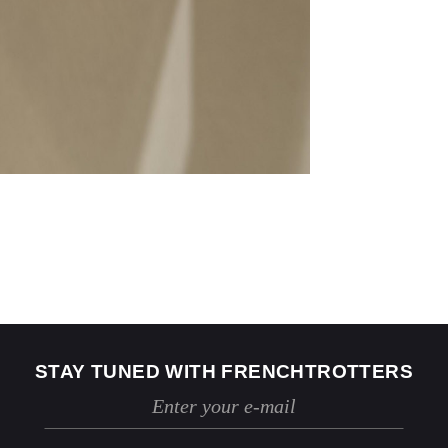
US
2
4
Jeans
24 / 25
26 / 27
STAY TUNED WITH FRENCHTROTTERS