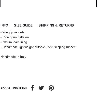
INFO
SIZE GUIDE
SHIPPING & RETURNS
- Wingtip oxfords
- Rice grain calfskin
- Natural calf lining
- Handmade lightweight outsole - Anti-slipping rubber
Handmade in Italy
 nous expédions votre colis sous 48H.
1
L
2
XL
rrons être tenu responsable d'un retard dû au
re service client par email à
M
40 / 41
L
41
38
42
40
44
SHARE THIS ITEM:
42
32 / 33
44
34 / 36
10
50
12
52