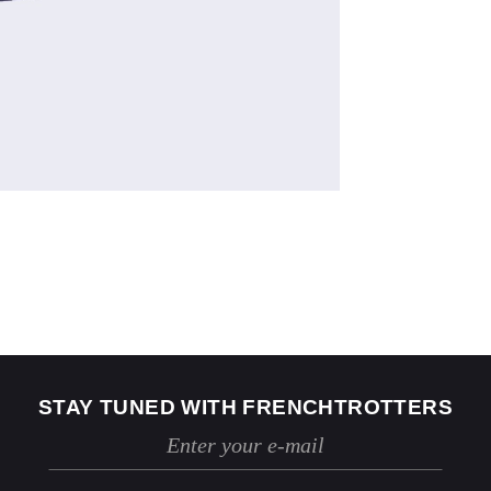
US
2
4
Jeans
24 / 25
26 / 27
STAY TUNED WITH FRENCHTROTTERS