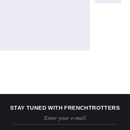
US
2
4
Jeans
24 / 25
26 / 27
STAY TUNED WITH FRENCHTROTTERS