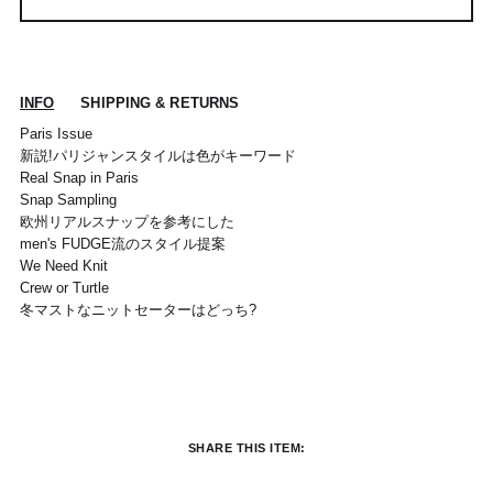
INFO
SHIPPING & RETURNS
Paris Issue
新説!パリジャンスタイルは色がキーワード
Real Snap in Paris
Snap Sampling
欧州リアルスナップを参考にした
men's FUDGE流のスタイル提案
We Need Knit
Crew or Turtle
冬マストなニットセーターはどっち?
POUR TOUT RENSEIGNEMENT / CUSTOMER
Pour chaque commande passée avant 12h,
Standard
00
XS
S
0
M
1
L
2
XL
SERVICE
du lundi au vendredi, nous expédions votre
colis sous 48H.
info@frenchtrotters.fr
Standard
XS
S
M
40
L
SHARE THIS ITEM:
Les délais de livraison sont donnés à titre
Chemise
37
38
39
/
41
indicatif, nous ne pourrons être tenu
France
34
36
38
41
40