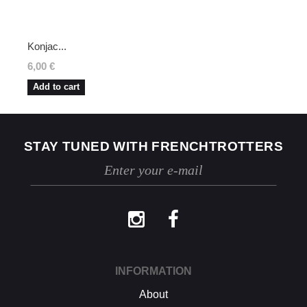
respectées, dès réception de votre retour,
nous enverrons un email de confirmation et
procéderons à l’échange ou au
Konjac...
remboursement sous un délai de 30 jours
maximum.
6,00 €
Les retours se font exclusivement selon la
Add to cart
procédure décrite ci-dessus.
STAY TUNED WITH FRENCHTROTTERS
INFORMATION
About