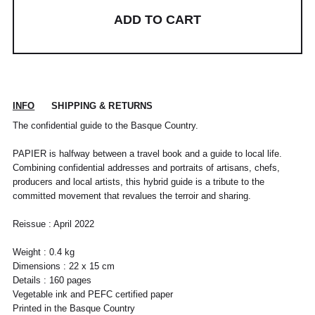
ADD TO CART
INFO
SHIPPING & RETURNS
The confidential guide to the Basque Country.
POUR TOUT RENSEIGNEMENT / CUSTOMER
Pour chaque commande passée avant 12h,
PAPIER is halfway between a travel book and a guide to local life.
Standard
00
XS
S
0
M
1
L
2
XL
SERVICE
du lundi au vendredi, nous expédions votre
Combining confidential addresses and portraits of artisans, chefs,
colis sous 48H.
info@frenchtrotters.fr
Standard
XS
S
M
40
L
producers and local artists, this hybrid guide is a tribute to the
Les délais de livraison sont donnés à titre
Chemise
37
38
39
/
41
committed movement that revalues ​​the terroir and sharing.
indicatif, nous ne pourrons être tenu
France
34
36
38
41
40
responsable d'un retard dû au
Reissue : April 2022
transporteur.Pour toutes questions,
Italia
Pantalon
38
36
38
40
40
42
42
44
44
n'hésitez pas à contacter notre service
Weight : 0.4 kg
client par email à info@frenchtrotters.fr.
UK
6
27
8
10
32
12
34
30
Dimensions : 22 x 15 cm
Jeans
/
29
/
/
Les frais de retour sont à la charge
/31
Details : 160 pages
US
2
28
4
6
33
8
36
exclusive du client et conformément aux
Vegetable ink and PEFC certified paper
dispositions légales, vous disposez d'un
Costume
24 /
44
46
26 /
48
28 /
50
30 /
52
Printed in the Basque Country
délai de quatorze (14) jours ouvrés à
Jeans