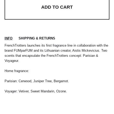
ADD TO CART
INFO
SHIPPING & RETURNS
FrenchTrotters launches its first fragrance line in collaboration with the
brand FUMparFUM and its Lithuanian creator, Aistis Mickevicius. Two
scents that encapsulate the FrenchTrotters concept: Parisian &
Voyageur.
Home fragrance:
Parisian: Cerwood, Juniper Tree, Bergamot.
Voyager: Vetiver, Sweet Mandarin, Ozone.
POUR TOUT RENSEIGNEMENT / CUSTOMER
Pour chaque commande passée avant 12h,
Standard
00
XS
S
0
M
1
L
2
XL
SERVICE
du lundi au vendredi, nous expédions votre
colis sous 48H.
info@frenchtrotters.fr
Standard
XS
S
M
40
L