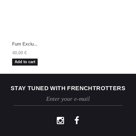
réservons le droit de contester le retour.
Si les conditions mentionnées sont
respectées, dès réception de votre retour,
nous enverrons un email de confirmation et
procéderons à l’échange ou au
remboursement sous un délai de 30 jours
maximum.
Fum Exclu...
Les retours se font exclusivement selon la
procédure décrite ci-dessus.
40,00 €
Add to cart
STAY TUNED WITH FRENCHTROTTERS