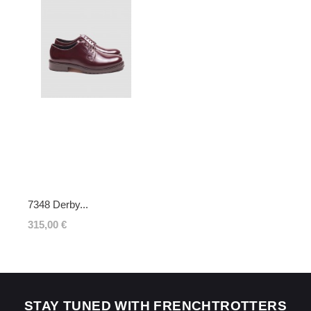
ni avoir été portés, ni lavés, ni abîmés. Si
nous constatons, lors de la réception de la
marchandise retournée, des traces
d'utilisation ou des dommages, nous nous
réservons le droit de contester le retour.
Si les conditions mentionnées sont
respectées, dès réception de votre retour,
nous enverrons un email de confirmation et
procéderons à l’échange ou au
remboursement sous un délai de 30 jours
maximum.
Les retours se font exclusivement selon la
procédure décrite ci-dessus.
7348 Derby...
315,00 €
STAY TUNED WITH FRENCHTROTTERS