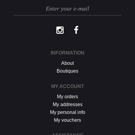
Les retours se font exclusivement selon la
procédure décrite ci-dessus.
INFORMATION
About
Boutiques
MY ACCOUNT
My orders
My addresses
My personal info
My vouchers