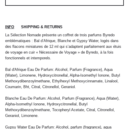
INFO
SHIPPING & RETURNS
La Sélection Nomade présente un coffret de trois parfums Byredo
emblématiques : Bal d’Afrique, Blanche et Gypsy Water, logés dans
des flacons miniatures de 12 ml qui s’adaptent parfaitement aux étuis
de voyage en cuir « Nécessaire de Voyage » de Byredo, à la fois
fonctionnels et intemporels.
Bal d'Afrique Eau De Parfum: Alcohol, Parfum (Fragrance), Aqua
POUR TOUT RENSEIGNEMENT / CUSTOMER
Pour chaque commande passée avant 12h,
(Water), Limonene, Hydroxycitronellal, Alpha-Isomethyl Ionone, Butyl
Standard
00
XS
S
0
M
1
L
2
XL
SERVICE
du lundi au vendredi, nous expédions votre
Methoxydibenzoylmethane, Ethylhexyl Methoxycinnamate, Linalool,
colis sous 48H.
info@frenchtrotters.fr
Standard
XS
S
M
40
L
Coumarin, Bht, Citral, Citronellol, Geraniol.
Les délais de livraison sont donnés à titre
Chemise
37
38
39
/
41
indicatif, nous ne pourrons être tenu
France
34
36
38
41
40
Blanche Eau De Parfum: Alcohol, Parfum (Fragrance), Aqua (Water),
responsable d'un retard dû au
Alpha-Isomethyl Ionone, Hydroxycitronellal, Butyl
transporteur.Pour toutes questions,
Italia
Pantalon
38
36
38
40
40
42
42
44
44
Methoxydibenzoylmethane, Tocopheryl Acetate, Citral, Citronellol,
n'hésitez pas à contacter notre service
Geraniol, Limonene.
client par email à info@frenchtrotters.fr.
UK
6
27
8
10
32
12
34
30
Jeans
/
29
/
/
Les frais de retour sont à la charge
/31
Gypsy Water Eau De Parfum: Alcohol, parfum (fragrance), aqua
US
2
28
4
6
33
8
36