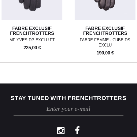
l’échange ou au remboursement
sous un délai de 30 jours
maximum.
Les retours se font exclusivement
FABRE EXCLUSIF
FABRE EXCLUSIF
selon la procédure décrite ci-
FRENCHTROTTERS
FRENCHTROTTERS
dessus.
MF YVES DP EXCLU FT
FABRE FEMME - CUBE DS
EXCLU
225,00 €
190,00 €
STAY TUNED WITH FRENCHTROTTERS