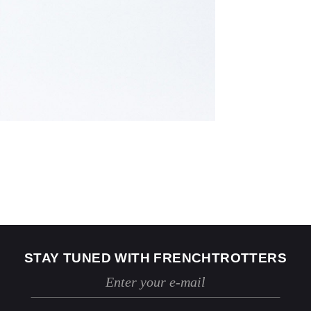
US
2
4
Jeans
24 / 25
26 / 27
STAY TUNED WITH FRENCHTROTTERS