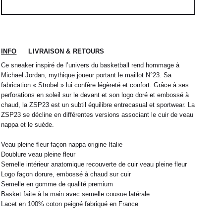
INFO
LIVRAISON & RETOURS
Ce sneaker inspiré de l’univers du basketball rend hommage à
Michael Jordan, mythique joueur portant le maillot N°23. Sa
fabrication « Strobel » lui confère légèreté et confort. Grâce à ses
perforations en soleil sur le devant et son logo doré et embossé à
chaud, la ZSP23 est un subtil équilibre entrecasual et sportwear. La
ZSP23 se décline en différentes versions associant le cuir de veau
nappa et le suède.
 nous expédions votre colis sous 48H.
1
L
2
XL
Veau pleine fleur façon nappa origine Italie
rrons être tenu responsable d'un retard dû au
Doublure veau pleine fleur
re service client par email à
M
40 / 41
L
41
Semelle intérieur anatomique recouverte de cuir veau pleine fleur
Logo façon dorure, embossé à chaud sur cuir
38
42
40
44
Semelle en gomme de qualité premium
42
32 / 33
44
34 / 36
Basket faite à la main avec semelle cousue latérale
Lacet en 100% coton peigné fabriqué en France
10
50
12
52