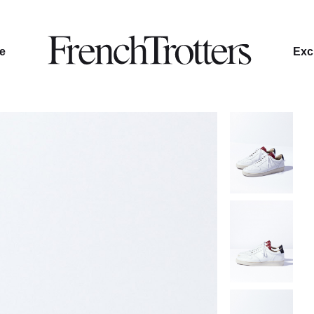
le
Excl